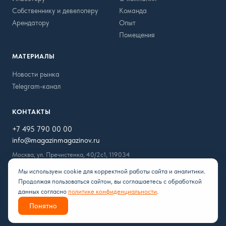
Собственнику и девелоперу
Команда
Арендатору
Опыт
Помещения
МАТЕРИАЛЫ
Новости рынка
Telegram-канал
КОНТАКТЫ
+7 495 790 00 00
info@magazinmagazinov.ru
Москва, ул. Пречистенка, 40/2с1, 119034
Мы используем cookie для корректной работы сайта и аналитики.
Продолжая пользоваться сайтом, вы соглашаетесь с обработкой
данных согласно
политике конфиденциальности
.
© 2026 ООО «Альтермаг» — Магазин Магазинов. Все права
Понятно
защищены.
Политика конфиденциальности
Пользовательское соглашение