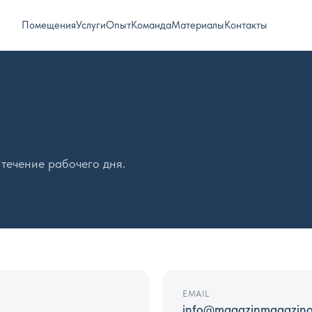
Помещения
Услуги
Опыт
Команда
Материалы
Контакты
течение рабочего дня.
EMAIL
info@magazinmagazino