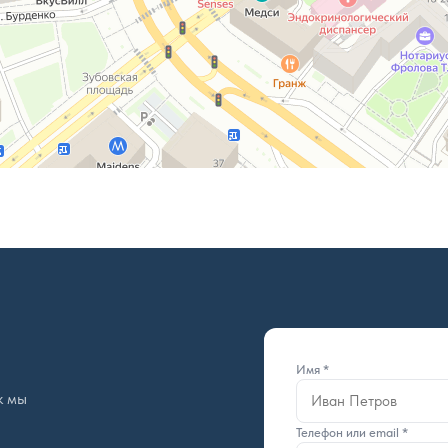
Имя *
к мы
Телефон или email *