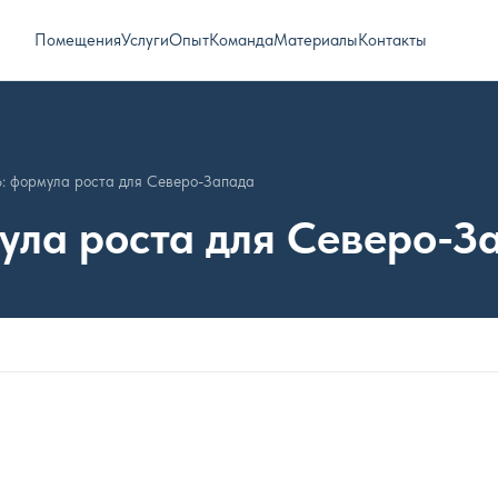
Помещения
Услуги
Опыт
Команда
Материалы
Контакты
6: формула роста для Северо-Запада
ула роста для Северо-З