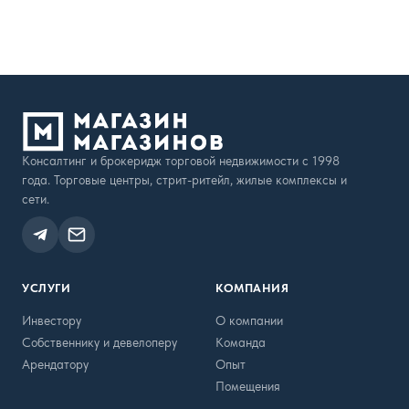
Консалтинг и брокеридж торговой недвижимости с 1998
года. Торговые центры, стрит-ритейл, жилые комплексы и
сети.
УСЛУГИ
КОМПАНИЯ
Инвестору
О компании
Собственнику и девелоперу
Команда
Арендатору
Опыт
Помещения