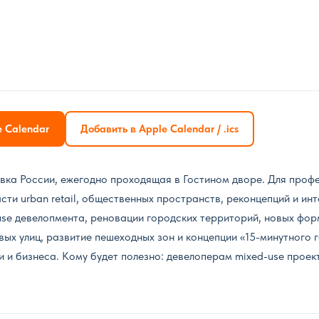
e Calendar
Добавить в Apple Calendar / .ics
ка России, ежегодно проходящая в Гостином дворе. Для проф
сти urban retail, общественных пространств, реконцепций и ин
use девелопмента, реновации городских территорий, новых фо
х улиц, развитие пешеходных зон и концепции «15-минутного 
 и бизнеса. Кому будет полезно: девелоперам mixed-use проект